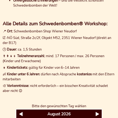
Unvergessliche Erinnerungen
– und die vielleicht schönsten
Schwedenbomben der Welt!
Alle Details zum Schwedenbomben® Workshop:
📍
Ort:
Schwedenbomben Shop Wiener Neudorf
IZ-NÖ Süd, Straße 2c/2f, Objekt M52, 2351 Wiener Neudorf (direkt an
der B17)
🕒
Dauer:
ca. 1,5 Stunden
👨‍👩‍👧‍👦
Teilnehmeranzahl:
mind. 17 Personen / max. 26 Personen
(Kinder und Erwachsene)
👧
Kindertickets:
gültig für Kinder von 6–14 Jahren
👶
Kinder unter 6 Jahren:
dürfen nach Absprache
kostenlos
mit den Eltern
mitarbeiten
🎨
Vorkenntnisse:
nicht erforderlich – ein bisschen Kreativität schadet
aber nicht 😊
Bitte den gewünschten Tag wählen
August
2026